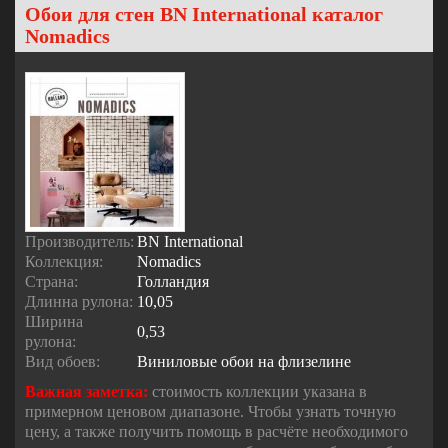
Обои для стен BN International каталог
Nomadics
Производитель:
BN International
Коллекция:
Nomadics
Страна:
Голландия
Длинна рулона:
10,05
Ширина
0,53
рулона:
Вид обоев:
Виниловые обои на флизелине
Важная заметка:
стоимость коллекции указана в
примерном ценовом диапазоне. Чтобы узнать точную
цену, а также получить помощь в расчёте необходимого