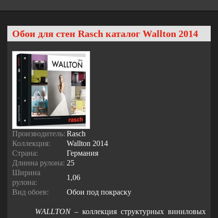
Обои для стен Rasch каталог Wallton 2014
Производитель:
Rasch
Коллекция:
Wallton 2014
Страна:
Германия
Длинна рулона:
25
Ширина
1,06
рулона:
Вид обоев:
Обои под покраску
W
ALLTON
– коллекция структурных виниловых