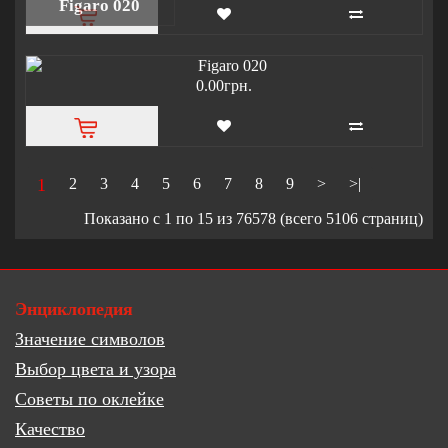
Figaro 020
0.00грн.
1
2
3
4
5
6
7
8
9
>
>|
Показано с 1 по 15 из 76578 (всего 5106 страниц)
Энциклопедия
Значение символов
Выбор цвета и узора
Советы по оклейке
Качество