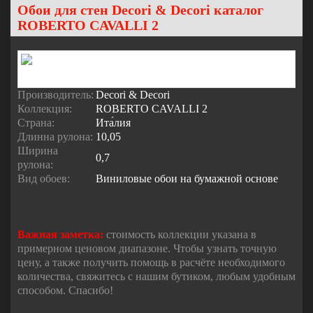
Обои для стен Decori & Decori каталог
ROBERTO CAVALLI 2
Производитель:
Decori & Decori
Коллекция:
ROBERTO CAVALLI 2
Страна:
Ита́лия
Длинна рулона:
10,05
Ширина
0,7
рулона:
Вид обоев:
Виниловые обои на бумажной основе
Важная заметка:
стоимость коллекции указана в
примерном ценовом диапазоне. Чтобы узнать точную
цену, а также получить помощь в расчёте необходимого
количества, свяжитесь с нашим бутиком, любым удобным
способом. Спасибо!