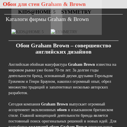
Обои для стен Graham & Brown
KIDS@HOME 5
SYMMETRY
Каталоги фирмы Graham & Brown
Обои
G
raham Brown – совершенство
английских дизайнов
Английская обойная мануфактура
Graham
Brown
известна на
мировом рынке уже более 70-ти лет. За долгие годы
деятельности бренд, основанный двумя друзьями Герольдом
Грэхемом и Генри Брауном, накопил огромный опыт, обрел
множество традиций и запатентовал несколько авторских
разработок.
Сегодня компания
Graham
Brown
выпускает огромный
ассортимент эксклюзивных
обоев
в изысканном британском
стиле. Главной концепцией деятельности бренда является
постоянный поиск оригинальных решений и новых идей. Для
разработки
коллекций обоев
Graham
Brown
привлекаются