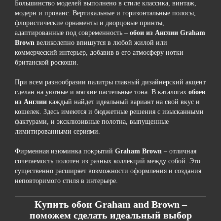
Большинство моделей выполнено в стиле классика, винтаж,
модерн и прованс. Вертикальные и горизонтальные полосы,
флористические орнаменты и дворцовые принты,
адаптированные под современность –
обои из Англии
Graham
Brown
великолепно впишутся в любой жилой или
коммерческий интерьер, добавив в его атмосферу нотки
британской роскоши.
При всем разнообразии палитры главный дизайнерский акцент
сделан на уютные и мягкие пастельные тона. В каталогах
обоев
из Англии
каждый найдет идеальный вариант на свой вкус и
кошелек. Здесь имеются и бюджетные решения с изысканными
фактурами, и эксклюзивные полотна, выпущенные
лимитированными сериями.
Фирменная изюминка покрытий
Graham
Brown
– отличная
сочетаемость полотен из разных коллекций между собой. Это
существенно расширяет возможности оформления и создания
неповторимого стиля в интерьере.
Купить обои
Graham
and
Brown
–
поможем сделать идеальный выбор