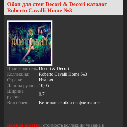
Обои для стен Decori & Decori каталог
Roberto Cavalli Home №3
Производитель:
Decori & Decori
Коллекция:
Roberto Cavalli Home №3
Страна:
Ита́лия
Длинна рулона:
10,05
Ширина
0,7
рулона:
Вид обоев:
Виниловые обои на флизелине
Важная заметка:
стоимость коллекции указана в