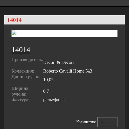
14014
14014
Производитель:
Decori & Decori
Коллекция:
Roberto Cavalli Home №3
Длинна рулона:
10,05
Ширина
0,7
рулона:
Фактура:
рельефные
Количество