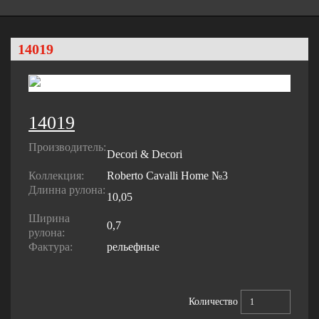
14019
14019
Производитель:
Decori & Decori
Коллекция:
Roberto Cavalli Home №3
Длинна рулона:
10,05
Ширина
0,7
рулона:
Фактура:
рельефные
Количество