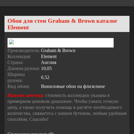
Обои для стен Graham & Brown каталог
Element
Производитель:
Graham & Brown
Коллекция:
Element
Страна:
Англия
Длинна рулона:
10,05
Ширина
0,52
рулона:
Вид обоев:
Виниловые обои на флизелине
Важная заметка:
стоимость коллекции указана в
примерном ценовом диапазоне. Чтобы узнать точную
цену, а также получить помощь в расчёте необходимого
количества, свяжитесь с нашим бутиком, любым удобным
способом. Спасибо!