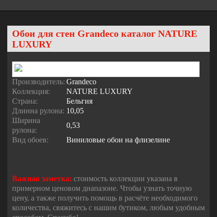
Обои для стен Grandeco каталог NATURE
LUXURY
Производитель:
Grandeco
Коллекция:
NATURE LUXURY
Страна:
Бельгия
Длинна рулона:
10,05
Ширина
0,53
рулона:
Вид обоев:
Виниловые обои на флизелине
Важная заметка:
стоимость коллекции указана в
примерном ценовом диапазоне. Чтобы узнать точную
цену, а также получить помощь в расчёте необходимого
количества, свяжитесь с нашим бутиком, любым удобным