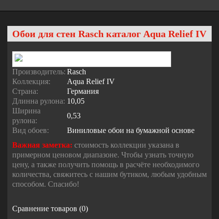
Обои для стен Rasch каталог Aqua Relief IV
Производитель:
Rasch
Коллекция:
Aqua Relief IV
Страна:
Германия
Длинна рулона:
10,05
Ширина
0,53
рулона:
Вид обоев:
Виниловые обои на бумажной основе
Важная заметка:
стоимость коллекции указана в
примерном ценовом диапазоне. Чтобы узнать точную
цену, а также получить помощь в расчёте необходимого
количества, свяжитесь с нашим бутиком, любым удобным
способом. Спасибо!
Сравнение товаров (0)