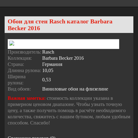
Обои для стен Rasch каталог Barbara
Becker 2016
Производитель:
Rasch
Коллекция:
Barbara Becker 2016
Страна:
Германия
Длинна рулона:
10,05
Ширина
0,53
рулона:
Вид обоев:
Виниловые обои на флизелине
Важная заметка:
стоимость коллекции указана в
примерном ценовом диапазоне. Чтобы узнать точную
цену, а также получить помощь в расчёте необходимого
количества, свяжитесь с нашим бутиком, любым удобным
способом. Спасибо!