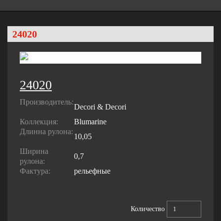
24020
24020
Производитель:
Decori & Decori
Коллекция:
Blumarine
Длинна рулона:
10,05
Ширина
0,7
рулона:
Фактура:
рельефные
Количество