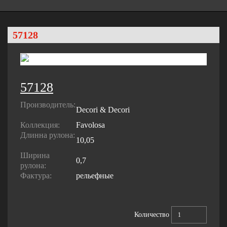
57128
57128
Производитель:
Decori & Decori
Коллекция:
Favolosa
Длинна рулона:
10,05
Ширина
0,7
рулона:
Фактура:
рельефные
Количество