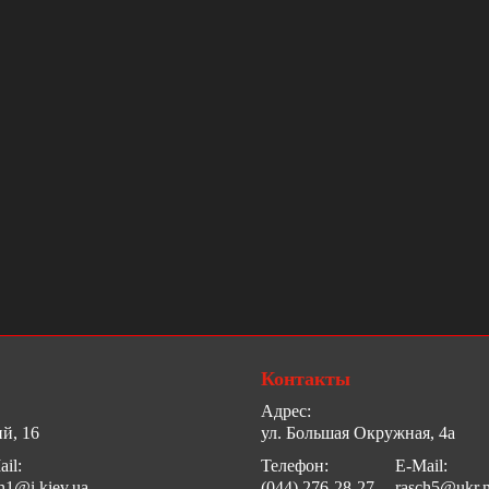
Контакты
Адрес:
й, 16
ул. Большая Окружная, 4а
il:
Телефон:
E-Mail:
h1@i.kiev.ua
(044) 276-28-27
rasch5@ukr.n