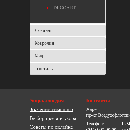
DECOART
Ламинат
Ковролин
Ковры
Текстиль
Энциклопедия
Контакты
Значение символов
Адрес:
пр-кт Воздухофлотски
Выбор цвета и узора
Телефон:
E-Ma
Советы по оклейке
(044) 000-00-00
rasc