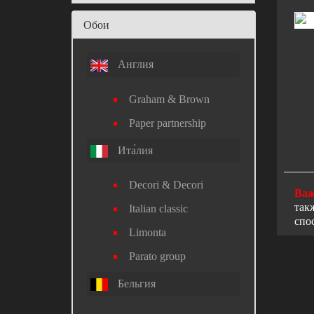
Обои
Англия
Graham & Brown
Paper partnership
Ита́лия
Decori & Decori
Важ
так
Italian classic
спо
Limonta
Parato group
Бельгия