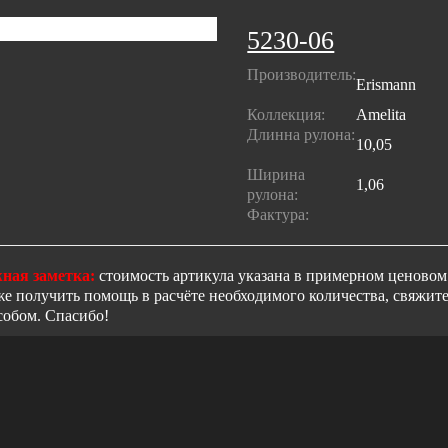
5230-06
Производитель:
Erismann
Коллекция:
Amelita
Длинна рулона:
10,05
Ширина
1,06
рулона:
Фактура:
ная заметка:
стоимость артикула указана в примерном ценовом 
же получить помощь в расчёте необходимого количества, свяжи
собом. Спасибо!