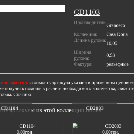
CD1103
Производитель:
Grandeco
Коллекция:
Casa Doria
Длинна рулона:
10,05
Ширина
0,53
рулона:
Фактура:
рельефные
ная заметка:
стоимость артикула указана в примерном ценовом 
же получить помощь в расчёте необходимого количества, свяжи
собом. Спасибо!
CD1104
CD2003
гие артикулы из этой коллекции обоев
0.00грн.
0.00грн.