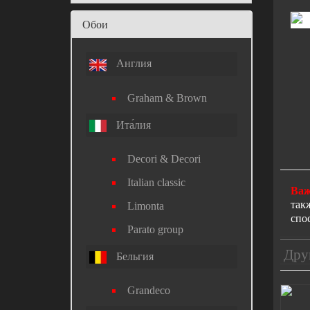
Обои
Англия
Graham & Brown
Ита́лия
Decori & Decori
Italian classic
Важ
так
Limonta
спо
Parato group
Дру
Бельгия
Grandeco