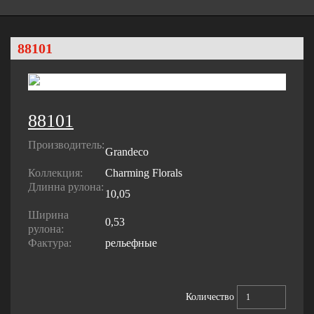
88101
88101
Производитель:
Grandeco
Коллекция:
Charming Florals
Длинна рулона:
10,05
Ширина
0,53
рулона:
Фактура:
рельефные
Количество