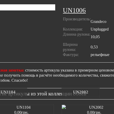
UN1006
Производитель:
Grandeco
Коллекция:
Unplugged
Длинна рулона:
10,05
Ширина
0,53
рулона:
Фактура:
рельефные
ная заметка:
стоимость артикула указана в примерном ценовом 
же получить помощь в расчёте необходимого количества, свяжи
собом. Спасибо!
UN1104
UN2002
гие артикулы из этой коллекции обоев
0.00грн.
0.00грн.