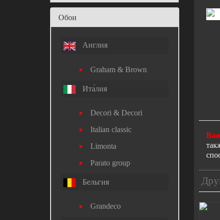
Обои
Англия
Graham & Brown
Ита́лия
Decori & Decori
Italian classic
Важ
так
Limonta
спо
Parato group
Дру
Бельгия
Grandeco