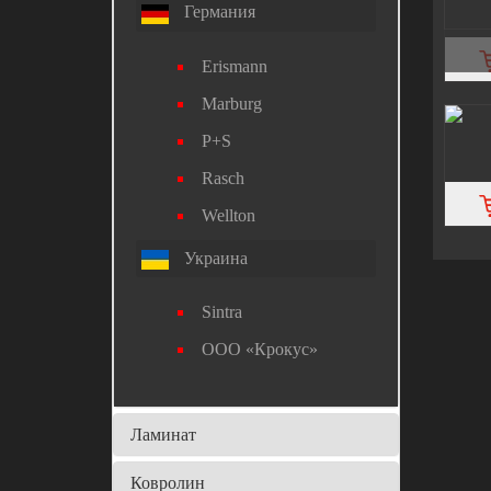
Германия
Erismann
Marburg
P+S
Rasch
Wellton
Украина
Sintra
ООО «Крокус»
Ламинат
Ковролин