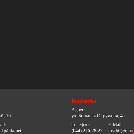
Контакты
Адрес:
й, 16
ул. Большая Окружная, 4а
il:
Телефон:
E-Mail:
ch1@ukr.net
(044) 276-28-27
rasch6@ukr.n