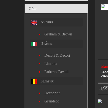
Обои
Англия
Graham & Brown
Ита́лия
Decori & Decori
Limonta
Важ
так
Roberto Cavalli
спо
Бельгия
VM
Дру
Decoprint
Grandeco