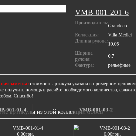
VMB-001-201-6
Производитель:
Grandeco
Коллекция:
Villa Medici
Длинна рулона:
10,05
Ширина
0,7
рулона:
Фактура:
рельефные
ная заметка:
стоимость артикула указана в примерном ценовом 
же получить помощь в расчёте необходимого количества, свяжи
собом. Спасибо!
B-001-01-4
VMB-001-03-2
гие артикулы из этой коллекции обоев
0.00грн.
0.00грн.