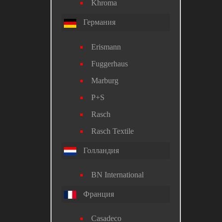
Khroma
Германия
Erismann
Fuggerhaus
Marburg
P+S
Rasch
Rasch Textile
Голландия
BN International
Франция
Casadeco