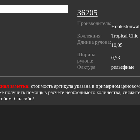
36205
Производитель:
Hookedonwal
Коллекция:
Tropical Chic
Длинна рулона:
10,05
Ширина
0,53
рулона:
Фактура:
рельефные
ная заметка:
стоимость артикула указана в примерном ценовом 
же получить помощь в расчёте необходимого количества, свяжи
собом. Спасибо!