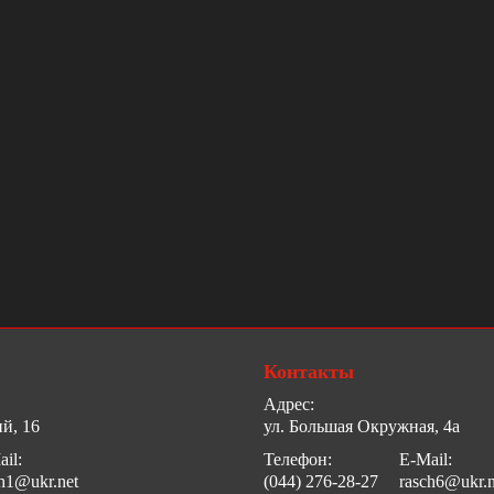
Контакты
Адрес:
й, 16
ул. Большая Окружная, 4а
il:
Телефон:
E-Mail:
ch1@ukr.net
(044) 276-28-27
rasch6@ukr.n