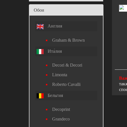
Обои
Англия
Graham & Brown
Ита́лия
Decori & Decori
Limonta
Важ
так
Roberto Cavalli
спо
Бельгия
Decoprint
Grandeco