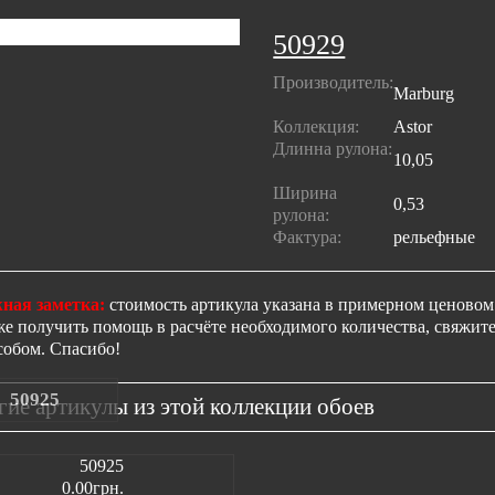
50929
Производитель:
Marburg
Коллекция:
Astor
Длинна рулона:
10,05
Ширина
0,53
рулона:
Фактура:
рельефные
ная заметка:
стоимость артикула указана в примерном ценовом 
же получить помощь в расчёте необходимого количества, свяжи
собом. Спасибо!
50925
гие артикулы из этой коллекции обоев
0.00грн.