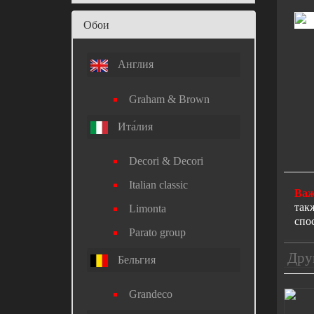
Обои
Англия
Graham & Brown
Ита́лия
Decori & Decori
Italian classic
Важ
так
Limonta
спо
Parato group
Дру
Бельгия
Grandeco