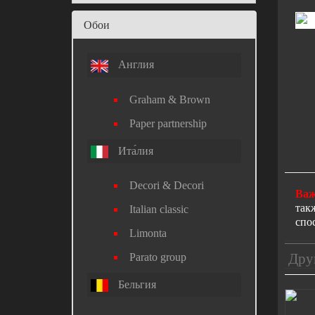
Обои
Англия
Graham & Brown
Paper partnership
Ита́лия
Decori & Decori
Важ
так
Italian classic
спо
Limonta
Дру
Parato group
Бельгия