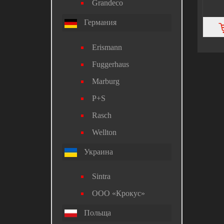
Grandeco
Германия
Erismann
Fuggerhaus
Marburg
P+S
Rasch
Wellton
Украина
Sintra
ООО «Крокус»
Польща