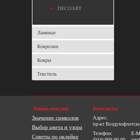
DECOART
Ламинат
Ковролин
Ковры
Текстиль
Энциклопедия
Контакты
Значение символов
Адрес:
пр-кт Воздухофлотски
Выбор цвета и узора
Телефон:
E-Ma
Советы по оклейке
(044) 000-00-00
rasc