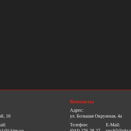
Контакты
Адрес:
й, 16
ул. Большая Окружная, 4а
il:
Телефон:
E-Mail:
h1@i.kiev.ua
(044) 276-28-27
rasch5@ukr.n