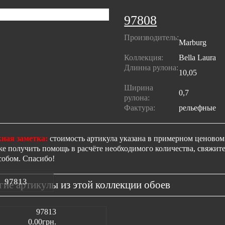
97808
Производитель:
Marburg
Коллекция:
Bella Laura
Длинна рулона:
10,05
Ширина
0,7
рулона:
Фактура:
рельефные
ная заметка:
стоимость артикула указана в примерном ценовом 
же получить помощь в расчёте необходимого количества, свяжи
собом. Спасибо!
97813
гие артикулы из этой коллекции обоев
0.00грн.