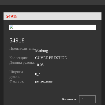
54918
54918
Производитель:
Marburg
Коллекция:
CUVEE PRESTIGE
Длинна рулона:
10,05
Ширина
0,7
рулона:
Фактура:
рельефные
Количество