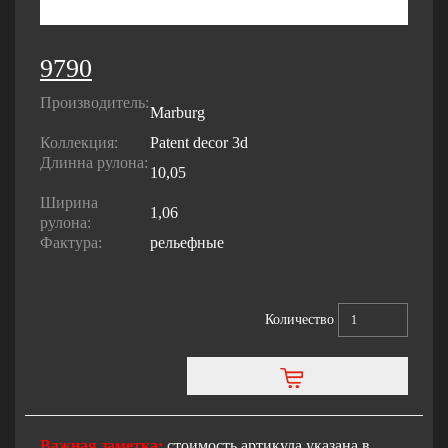
9790
Производитель:
Marburg
Коллекция:
Patent decor 3d
Длинна рулона:
10,05
Ширина
1,06
рулона:
Фактура:
рельефные
Количество
Важная заметка:
стоимость артикула указана в