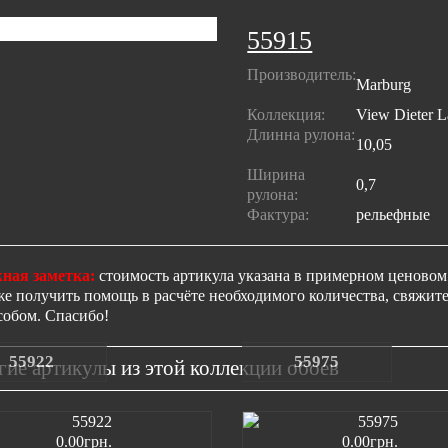
55915
Производитель:
Marburg
Коллекция:
View Dieter L
Длинна рулона:
10,05
Ширина
0,7
рулона:
Фактура:
рельефные
ная заметка:
стоимость артикула указана в примерном ценовом 
же получить помощь в расчёте необходимого количества, свяжи
собом. Спасибо!
55922
55975
гие артикулы из этой коллекции обоев
0.00грн.
0.00грн.