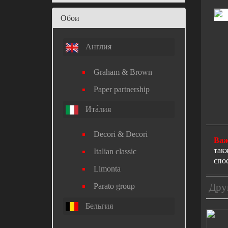
Обои
Англия
Graham & Brown
Paper partnership
Ита́лия
Decori & Decori
Важ
так
Italian classic
спо
Limonta
Дру
Parato group
Бельгия