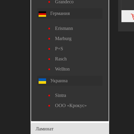
Grandeco
Германия
Erismann
Marburg
P+S
Rasch
Wellton
Украина
Sintra
ООО «Крокус»
Ламинат