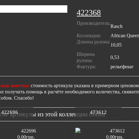
422368
Производитель:
Rasch
Коллекция:
African Quee
Длинна рулона:
10,05
Ширина
0,53
рулона:
Фактура:
рельефные
ная заметка:
стоимость артикула указана в примерном ценовом 
же получить помощь в расчёте необходимого количества, свяжи
собом. Спасибо!
422696
473612
гие артикулы из этой коллекции обоев
0.00грн.
0.00грн.