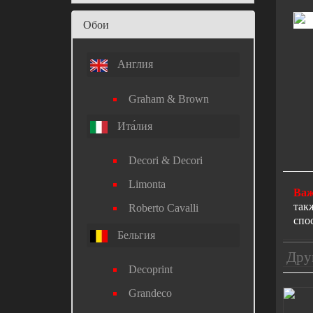
Обои
Англия
Graham & Brown
Ита́лия
Decori & Decori
Limonta
Важ
так
Roberto Cavalli
спо
Бельгия
Дру
Decoprint
Grandeco