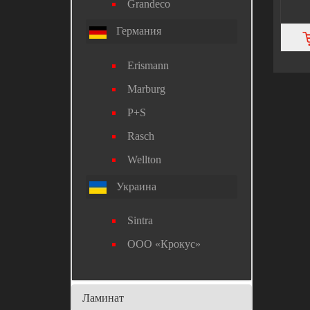
Grandeco
Германия
Erismann
Marburg
P+S
Rasch
Wellton
Украина
Sintra
ООО «Крокус»
Ламинат