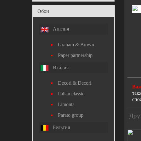
Обои
Англия
Graham & Brown
Paper partnership
Ита́лия
Decori & Decori
Важ
так
Italian classic
спо
Limonta
Дру
Parato group
Бельгия