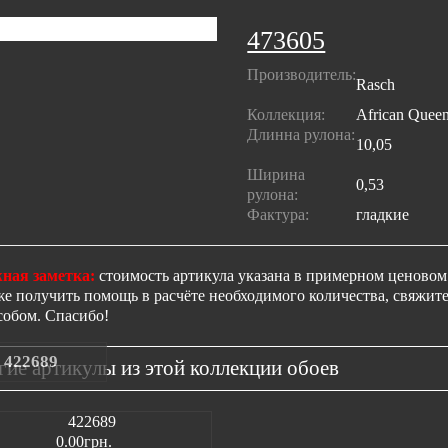
473605
Производитель:
Rasch
Коллекция:
African Queen
Длинна рулона:
10,05
Ширина
0,53
рулона:
Фактура:
гладкие
ная заметка:
стоимость артикула указана в примерном ценовом 
же получить помощь в расчёте необходимого количества, свяжи
собом. Спасибо!
422689
гие артикулы из этой коллекции обоев
0.00грн.