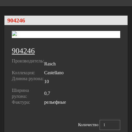
904246
904246
Производитель:
Rasch
Коллекция:
Castellano
Длинна рулона:
10
Ширина
0,7
рулона:
Фактура:
рельефные
Количество