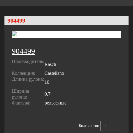
904499
904499
Производитель:
Rasch
Коллекция:
Castellano
Длинна рулона:
10
Ширина
0,7
рулона:
Фактура:
рельефные
Количество