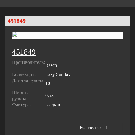
451849
451849
Производитель:
Rasch
Коллекция:
Lazy Sunday
Длинна рулона:
10
Ширина
0,53
рулона:
Фактура:
гладкие
Количество