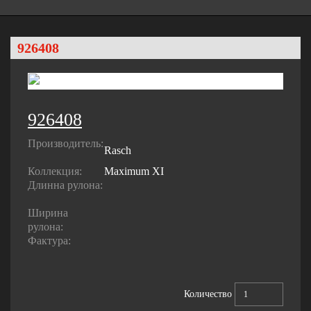
926408
926408
Производитель:
Rasch
Коллекция:
Maximum XI
Длинна рулона:
Ширина
рулона:
Фактура:
Количество