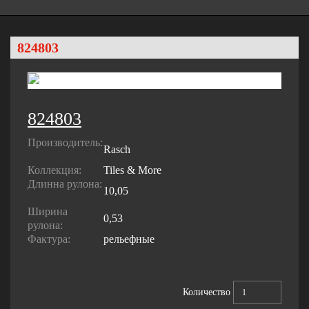
824803
824803
Производитель:
Rasch
Коллекция:
Tiles & More
Длинна рулона:
10,05
Ширина
0,53
рулона:
Фактура:
рельефные
Количество