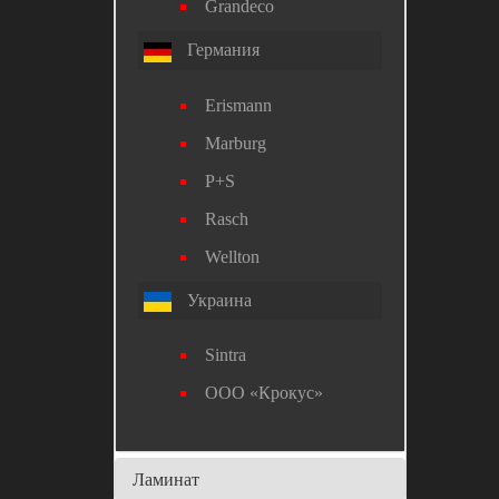
Grandeco
Германия
Erismann
Marburg
P+S
Rasch
Wellton
Украина
Sintra
ООО «Крокус»
Ламинат