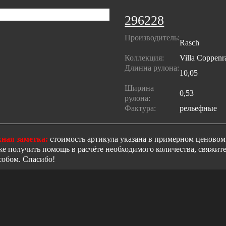
296228
Производитель:
Rasch
Коллекция:
Villa Coppenra
Длинна рулона:
10,05
Ширина
0,53
рулона:
Фактура:
рельефные
ная заметка:
стоимость артикула указана в примерном ценовом 
же получить помощь в расчёте необходимого количества, свяжи
собом. Спасибо!