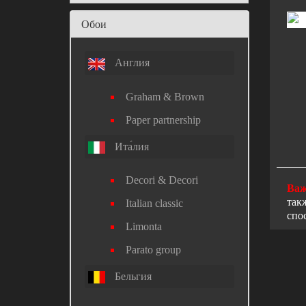
Обои
Англия
Graham & Brown
Paper partnership
Ита́лия
Decori & Decori
Важ
так
Italian classic
спо
Limonta
Parato group
Бельгия