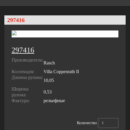
297416
297416
Производитель:
Rasch
Коллекция:
Villa Coppenrath II
Длинна рулона:
10,05
Ширина
0,53
рулона:
Фактура:
рельефные
Количество