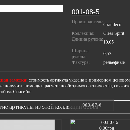
001-08-5
Производитель:
Grandeco
Коллекция:
Clear Spirit
Длинна рулона:
10,05
Ширина
0,53
рулона:
Фактура:
рельефные
ная заметка:
стоимость артикула указана в примерном ценовом 
же получить помощь в расчёте необходимого количества, свяжи
собом. Спасибо!
003-07-6
гие артикулы из этой коллекции обоев
0.00грн.