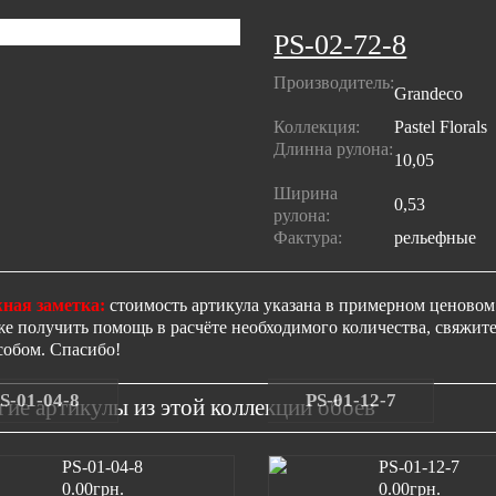
PS-02-72-8
Производитель:
Grandeco
Коллекция:
Pastel Florals
Длинна рулона:
10,05
Ширина
0,53
рулона:
Фактура:
рельефные
ная заметка:
стоимость артикула указана в примерном ценовом 
же получить помощь в расчёте необходимого количества, свяжи
собом. Спасибо!
S-01-04-8
PS-01-12-7
гие артикулы из этой коллекции обоев
0.00грн.
0.00грн.