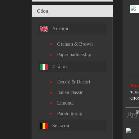
Обои
Англия
Graham & Brown
Paper partnership
Ита́лия
Decori & Decori
Важ
так
Italian classic
спо
Limonta
P
Дру
Parato group
Бельгия