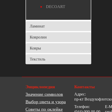
DECOART
Ламинат
Ковролин
Ковры
Текстиль
Энциклопедия
Контакты
Значение символов
Адрес:
пр-кт Воздухофлотски
Выбор цвета и узора
Телефон:
E-Ma
Советы по оклейке
(044) 000-00-00
rasc