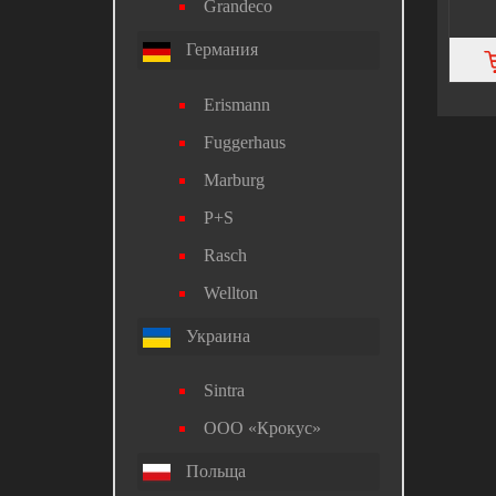
Grandeco
Германия
Erismann
Fuggerhaus
Marburg
P+S
Rasch
Wellton
Украина
Sintra
ООО «Крокус»
Польща