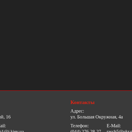
Контакты
Адрес:
й, 16
ул. Большая Окружная, 4а
il:
Телефон:
E-Mail:
h1@i.kiev.ua
(044) 276-28-27
rasch5@ukr.n