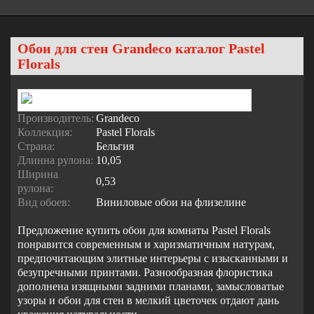
Обои для стен Grandeco каталог Pastel
Florals
Производитель:
Grandeco
Коллекция:
Pastel Florals
Страна:
Бельгия
Длинна рулона:
10,05
Ширина
0,53
рулона:
Вид обоев:
Виниловые обои на флизелине
Предложение купить обои для комнаты Pastel Florals
понравится современным и харизматичным натурам,
предпочитающим элитные интерьеры с изысканными и
безупречными принтами. Разнообразная флористика
дополнена изящными задними планами, замысловатые
узоры и обои для стен в мелкий цветочек отдают дань