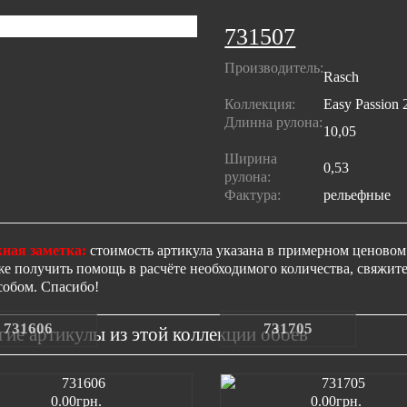
731507
Производитель:
Rasch
Коллекция:
Easy Passion 
Длинна рулона:
10,05
Ширина
0,53
рулона:
Фактура:
рельефные
ная заметка:
стоимость артикула указана в примерном ценовом 
же получить помощь в расчёте необходимого количества, свяжи
собом. Спасибо!
731606
731705
гие артикулы из этой коллекции обоев
0.00грн.
0.00грн.