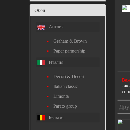
Обои
Англия
Graham & Brown
Paper partnership
Ита́лия
Decori & Decori
Важ
так
Italian classic
спо
Limonta
Дру
Parato group
Бельгия