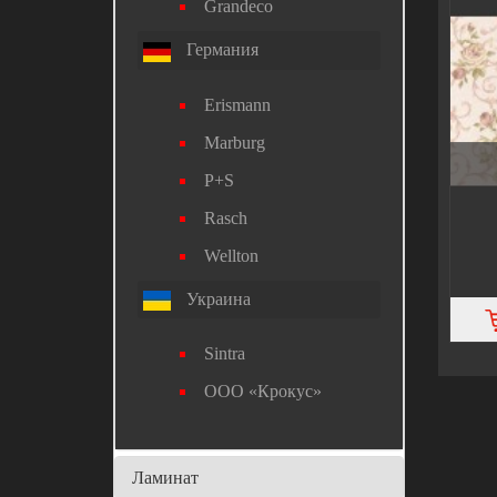
Grandeco
Германия
Erismann
Marburg
P+S
Rasch
Wellton
Украина
Sintra
ООО «Крокус»
Ламинат