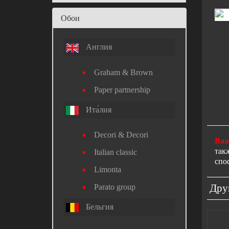
Обои
Англия
Graham & Brown
Paper partnership
Ита́лия
Decori & Decori
Важ
так
Italian classic
спо
Limonta
Дру
Parato group
Бельгия