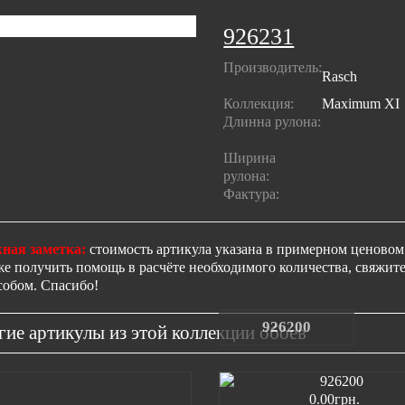
926231
Производитель:
Rasch
Коллекция:
Maximum XI
Длинна рулона:
Ширина
рулона:
Фактура:
ная заметка:
стоимость артикула указана в примерном ценовом 
же получить помощь в расчёте необходимого количества, свяжи
собом. Спасибо!
926200
гие артикулы из этой коллекции обоев
0.00грн.